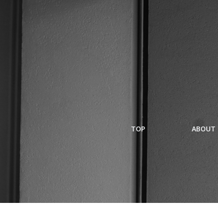
コ
ン
テ
ン
ツ
へ
ス
キ
ッ
プ
TOP
ABOUT