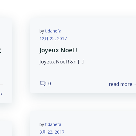
by
tidanefa
12月 25, 2017
と
Joyeux Noël !
Joyeux Noël ! &n […]
0
read more
by
tidanefa
3月 22, 2017