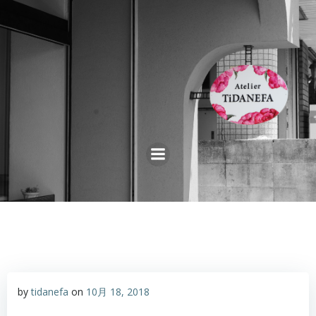
コ
ン
テ
ン
ツ
へ
ス
キ
ッ
プ
by
tidanefa
on
10月 18, 2018