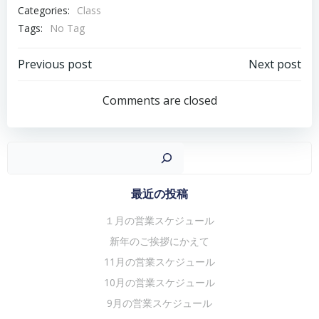
Categories:
Class
Tags:
No Tag
投
投
Previous post
Next post
稿
稿
Comments are closed
ナ
ナ
ビ
ビ
ゲ
ゲ
検
ー
ー
シ
シ
最近の投稿
ョ
ョ
１月の営業スケジュール
ン
ン
新年のご挨拶にかえて
11月の営業スケジュール
10月の営業スケジュール
9月の営業スケジュール