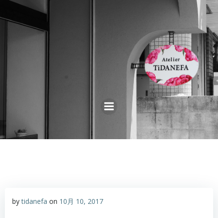
コ
ン
テ
ン
ツ
へ
ス
キ
ッ
プ
by
tidanefa
on
10月 10, 2017