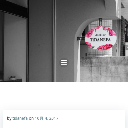
コ
ン
テ
ン
ツ
へ
ス
キ
ッ
プ
by
tidanefa
on
10月 4, 2017