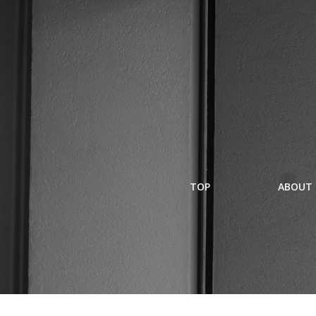
コ
ン
テ
ン
ツ
へ
ス
キ
ッ
プ
TOP
ABOUT