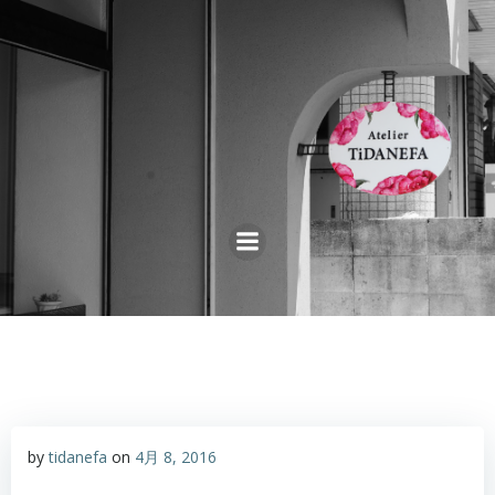
コ
ン
テ
ン
ツ
へ
ス
キ
ッ
プ
by
tidanefa
on
4月 8, 2016