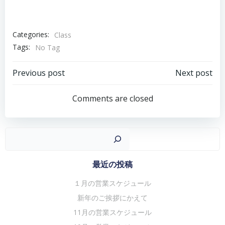
Categories:
Class
Tags:
No Tag
投
投
Previous post
Next post
稿
稿
Comments are closed
ナ
ナ
ビ
ビ
ゲ
ゲ
検
ー
ー
シ
シ
最近の投稿
ョ
ョ
１月の営業スケジュール
ン
ン
新年のご挨拶にかえて
11月の営業スケジュール