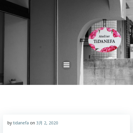
コ
ン
テ
ン
ツ
へ
ス
キ
ッ
プ
by
tidanefa
on
3月 2, 2020