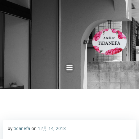
コ
ン
テ
ン
ツ
へ
ス
キ
ッ
プ
by
tidanefa
on
12月 14, 2018