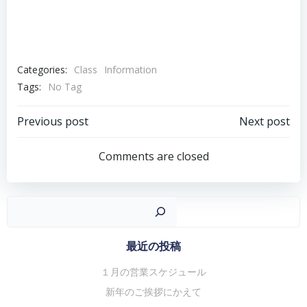
Categories:
Class
Information
Tags:
No Tag
投
投
Previous post
Next post
稿
稿
Comments are closed
ナ
ナ
ビ
ビ
ゲ
ゲ
検
ー
ー
シ
シ
最近の投稿
ョ
ョ
１月の営業スケジュール
ン
ン
新年のご挨拶にかえて