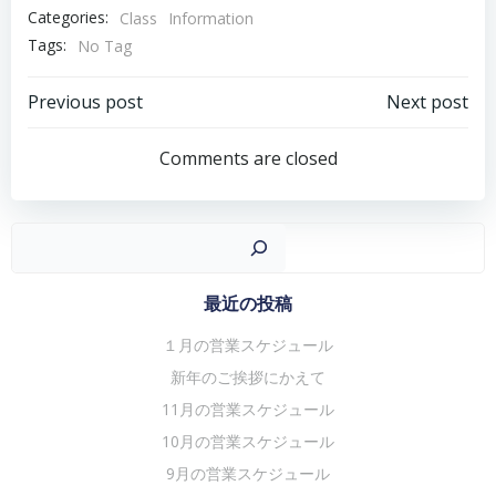
Categories:
Class
Information
Tags:
No Tag
投
投
Previous post
Next post
稿
稿
Comments are closed
ナ
ナ
ビ
ビ
ゲ
ゲ
検
ー
ー
シ
シ
最近の投稿
ョ
ョ
１月の営業スケジュール
ン
ン
新年のご挨拶にかえて
11月の営業スケジュール
10月の営業スケジュール
9月の営業スケジュール