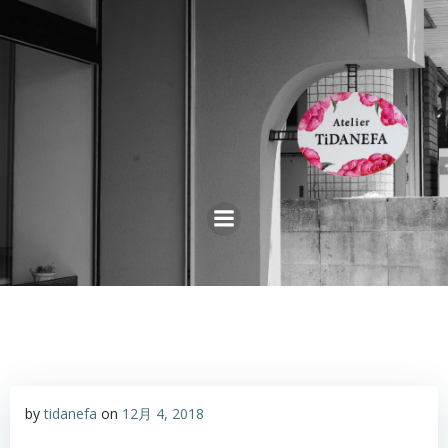
コ
ン
テ
ン
ツ
へ
ス
キ
ッ
プ
by
tidanefa
on
12月 4, 2018