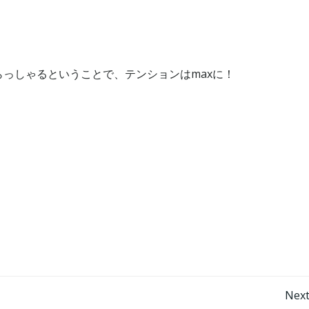
っしゃるということで、テンションはmaxに！
投
Next