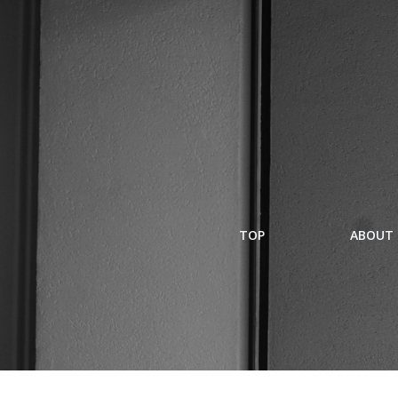
コ
ン
テ
ン
ツ
へ
ス
キ
ッ
プ
TOP
ABOUT