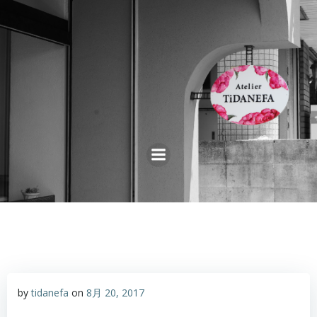
コ
ン
テ
ン
ツ
へ
ス
キ
ッ
プ
by
tidanefa
on
8月 20, 2017