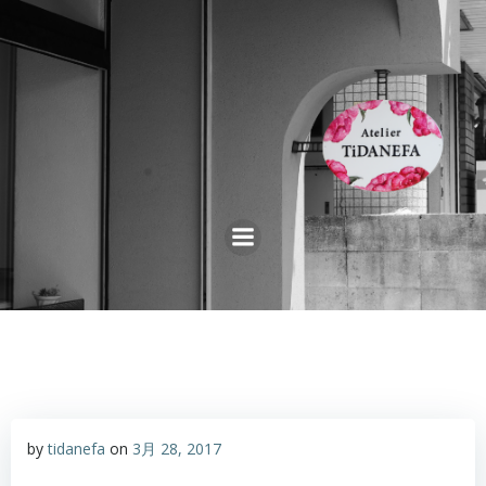
コ
ン
テ
ン
ツ
へ
ス
キ
ッ
プ
by
tidanefa
on
3月 28, 2017