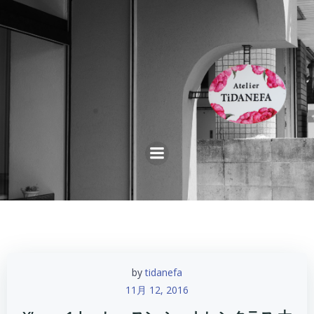
コ
ン
テ
ン
ツ
へ
ス
キ
ッ
プ
by
tidanefa
11月 12, 2016