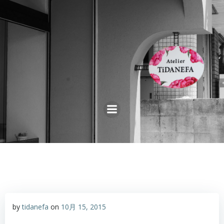
コ
ン
テ
ン
ツ
へ
ス
キ
ッ
プ
by
tidanefa
on
10月 15, 2015