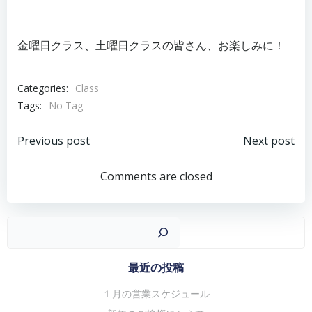
金曜日クラス、土曜日クラスの皆さん、お楽しみに！
Categories:
Class
Tags:
No Tag
投
投
Previous post
Next post
稿
稿
Comments are closed
ナ
ナ
ビ
ビ
ゲ
ゲ
検
ー
ー
シ
シ
最近の投稿
ョ
ョ
１月の営業スケジュール