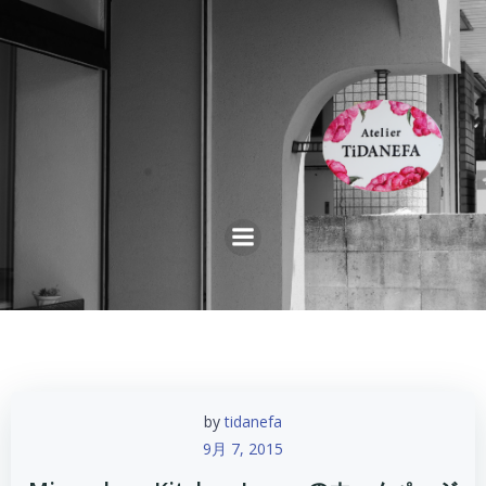
コ
ン
テ
ン
ツ
へ
ス
キ
ッ
プ
by
tidanefa
9月 7, 2015