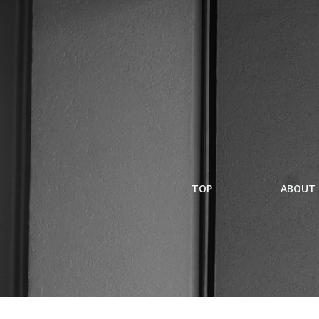
コ
ン
テ
ン
ツ
へ
ス
キ
ッ
プ
TOP
ABOUT