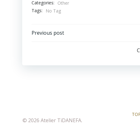
Categories:
Other
Tags:
No Tag
投
Previous post
稿
C
ナ
ビ
ゲ
ー
シ
ョ
ン
TO
© 2026 Atelier TiDANEFA.