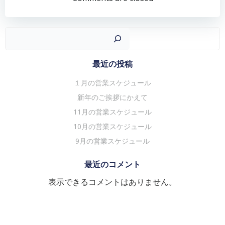
ナ
ナ
ビ
ビ
ゲ
ゲ
検
ー
ー
シ
シ
最近の投稿
ョ
ョ
１月の営業スケジュール
ン
ン
新年のご挨拶にかえて
11月の営業スケジュール
10月の営業スケジュール
9月の営業スケジュール
最近のコメント
表示できるコメントはありません。