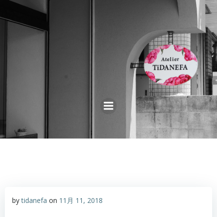
コ
ン
テ
ン
ツ
へ
ス
キ
ッ
プ
by
tidanefa
on
11月 11, 2018