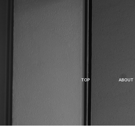
コ
ン
テ
ン
ツ
へ
ス
キ
ッ
プ
TOP
ABOUT