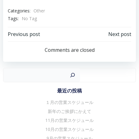
Categories:
Other
Tags:
No Tag
投
投
Previous post
Next post
稿
稿
Comments are closed
ナ
ナ
ビ
ビ
ゲ
ゲ
検
ー
ー
シ
シ
最近の投稿
ョ
ョ
１月の営業スケジュール
ン
ン
新年のご挨拶にかえて
11月の営業スケジュール
10月の営業スケジュール
9月の営業スケジュール