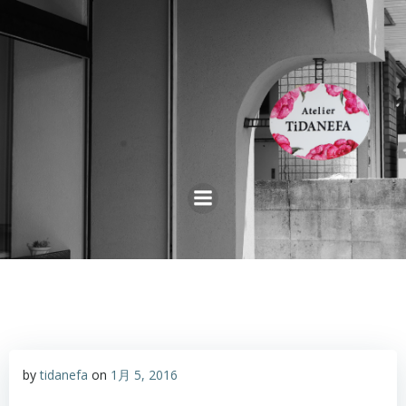
コ
ン
テ
ン
ツ
へ
ス
キ
ッ
プ
by
tidanefa
on
1月 5, 2016