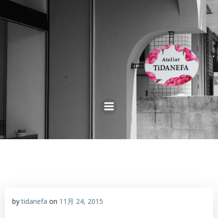
コ
ン
テ
ン
ツ
へ
ス
キ
ッ
プ
by
tidanefa
on
11月 24, 2015