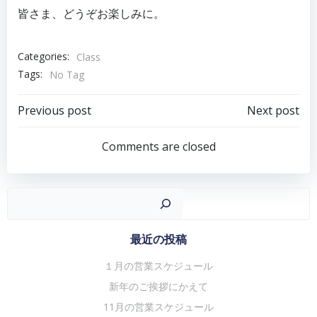
皆さま、どうぞお楽しみに。
Categories:
Class
Tags:
No Tag
投
投
Previous post
Next post
稿
稿
Comments are closed
ナ
ナ
ビ
ビ
ゲ
ゲ
検
ー
ー
シ
シ
最近の投稿
ョ
ョ
１月の営業スケジュール
ン
ン
新年のご挨拶にかえて
11月の営業スケジュール