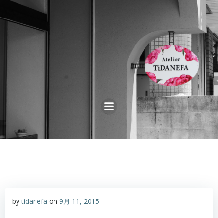
コ
ン
テ
ン
ツ
へ
ス
キ
ッ
プ
by
tidanefa
on
9月 11, 2015