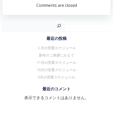
稿
稿
Comments are closed
ナ
ナ
ビ
ビ
ゲ
ゲ
検
ー
ー
シ
シ
最近の投稿
ョ
ョ
１月の営業スケジュール
ン
ン
新年のご挨拶にかえて
11月の営業スケジュール
10月の営業スケジュール
9月の営業スケジュール
最近のコメント
表示できるコメントはありません。